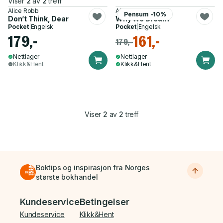
Viser
2
av
2
treff
Alice Robb
Alice Robb
Pensum -10%
Don’t Think, Dear
Why We Dream
Pocket
|
Engelsk
Pocket
|
Engelsk
179,-
161,-
179,-
Nettlager
Nettlager
Klikk&Hent
Klikk&Hent
Viser
2
av
2
treff
Boktips og inspirasjon fra Norges
største bokhandel
Bunnmeny
Kundeservice
Betingelser
Kundeservice
Klikk&Hent