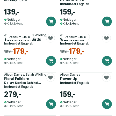
Pocket
|
Engelsk
Del av
Be More...
Innbundet
|
Engelsk
139,-
159,-
Nettlager
Nettlager
Klikk&Hent
Klikk&Hent
Alison Davies, Sarah Wildling
Alison Davies
Pensum -10%
Pensum -10%
The Folklore of Birds
Wild Weather
Innbundet
|
Engelsk
Innbundet
|
Engelsk
179,-
179,-
199,-
199,-
Nettlager
Nettlager
Klikk&Hent
Klikk&Hent
Alison Davies, Sarah Wildling
Alison Davies
Floral Folklore
Power Up
Del av
Stories Behind…
Innbundet
|
Engelsk
Innbundet
|
Engelsk
279,-
159,-
Nettlager
Nettlager
Klikk&Hent
Klikk&Hent