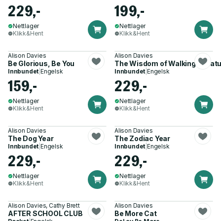
229,-
199,-
Nettlager
Nettlager
Klikk&Hent
Klikk&Hent
Alison Davies
Alison Davies
Be Glorious, Be You
The Wisdom of Walking in Nat
Innbundet
|
Engelsk
Innbundet
|
Engelsk
159,-
229,-
Nettlager
Nettlager
Klikk&Hent
Klikk&Hent
Alison Davies
Alison Davies
The Dog Year
The Zodiac Year
Innbundet
|
Engelsk
Innbundet
|
Engelsk
229,-
229,-
Nettlager
Nettlager
Klikk&Hent
Klikk&Hent
Alison Davies, Cathy Brett
Alison Davies
AFTER SCHOOL CLUB
Be More Cat