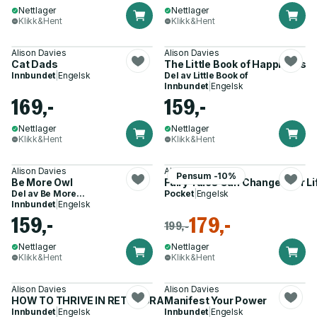
Nettlager
Nettlager
Klikk&Hent
Klikk&Hent
Alison Davies
Alison Davies
Cat Dads
The Little Book of Happiness
Innbundet
|
Engelsk
Del av
Little Book of
Innbundet
|
Engelsk
169,-
159,-
Nettlager
Nettlager
Klikk&Hent
Klikk&Hent
Alison Davies
Alison Davies
Pensum -10%
Be More Owl
Fairy Tales Can Change Your Li
Del av
Be More...
Pocket
|
Engelsk
Innbundet
|
Engelsk
159,-
179,-
199,-
Nettlager
Nettlager
Klikk&Hent
Klikk&Hent
Alison Davies
Alison Davies
HOW TO THRIVE IN RETROGRADE HB
Manifest Your Power
Innbundet
|
Engelsk
Innbundet
|
Engelsk