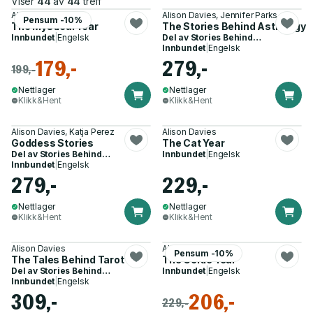
Viser
44
av
44
treff
Alison Davies
Alison Davies, Jennifer Parks
Pensum -10%
The Mystical Year
The Stories Behind Astrology
Innbundet
|
Engelsk
Del av
Stories Behind…
Innbundet
|
Engelsk
179,-
279,-
199,-
Nettlager
Nettlager
Klikk&Hent
Klikk&Hent
Alison Davies, Katja Perez
Alison Davies
Goddess Stories
The Cat Year
Del av
Stories Behind…
Innbundet
|
Engelsk
Innbundet
|
Engelsk
279,-
229,-
Nettlager
Nettlager
Klikk&Hent
Klikk&Hent
Alison Davies
Alison Davies
Pensum -10%
The Tales Behind Tarot
The Celtic Year
Del av
Stories Behind…
Innbundet
|
Engelsk
Innbundet
|
Engelsk
309,-
206,-
229,-