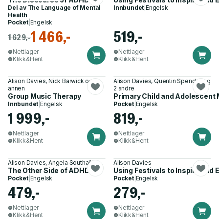
Del av
The Language of Mental
Innbundet
|
Engelsk
Health
Pocket
|
Engelsk
1 466,-
519,-
1 629,-
Nettlager
Nettlager
Klikk&Hent
Klikk&Hent
Alison Davies, Nick Barwick og 1
Alison Davies, Quentin Spender og
annen
2 andre
Group Music Therapy
Primary Child and Adolescent 
Innbundet
|
Engelsk
Pocket
|
Engelsk
1 999,-
819,-
Nettlager
Nettlager
Klikk&Hent
Klikk&Hent
Alison Davies, Angela Southall
Alison Davies
The Other Side of ADHD
Using Festivals to Inspire and
Pocket
|
Engelsk
Pocket
|
Engelsk
479,-
279,-
Nettlager
Nettlager
Klikk&Hent
Klikk&Hent