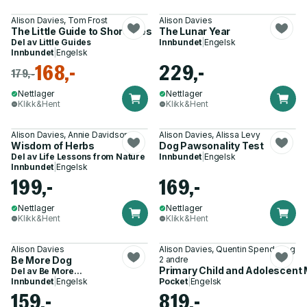
Alison Davies, Tom Frost
Alison Davies
The Little Guide to Shorelines
The Lunar Year
Del av
Little Guides
Innbundet
|
Engelsk
Innbundet
|
Engelsk
168,-
229,-
179,-
Nettlager
Nettlager
Klikk&Hent
Klikk&Hent
Alison Davies, Annie Davidson
Alison Davies, Alissa Levy
Wisdom of Herbs
Dog Pawsonality Test
Del av
Life Lessons from Nature
Innbundet
|
Engelsk
Innbundet
|
Engelsk
199,-
169,-
Nettlager
Nettlager
Klikk&Hent
Klikk&Hent
Alison Davies
Alison Davies, Quentin Spender og
Be More Dog
2 andre
Primary Child and Adolescent 
Del av
Be More...
Innbundet
|
Engelsk
Pocket
|
Engelsk
159,-
819,-