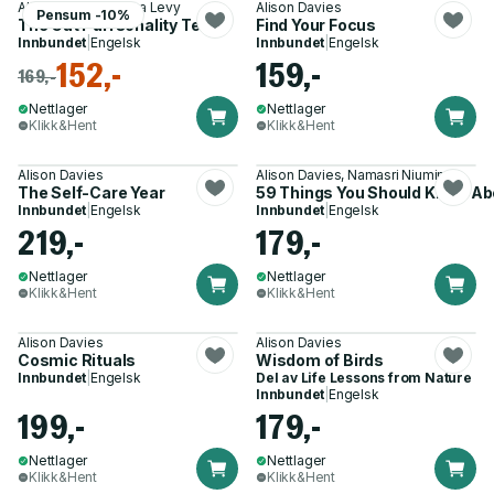
Alison Davies, Alissa Levy
Alison Davies
Pensum -10%
The Cat Purrsonality Test
Find Your Focus
Innbundet
|
Engelsk
Innbundet
|
Engelsk
152,-
159,-
169,-
Nettlager
Nettlager
Klikk&Hent
Klikk&Hent
Alison Davies
Alison Davies, Namasri Niumim
The Self-Care Year
59 Things You Should Know Ab
Innbundet
|
Engelsk
Innbundet
|
Engelsk
219,-
179,-
Nettlager
Nettlager
Klikk&Hent
Klikk&Hent
Alison Davies
Alison Davies
Cosmic Rituals
Wisdom of Birds
Innbundet
|
Engelsk
Del av
Life Lessons from Nature
Innbundet
|
Engelsk
199,-
179,-
Nettlager
Nettlager
Klikk&Hent
Klikk&Hent