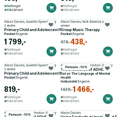
Nettlager
Nettlager
Klikk&Hent
Klikk&Hent
Alison Davies, Quentin Spender og
Alison Davies, Nick Barwick og 1
2 andre
annen
Primary Child and Adolescent Mental Health
Group Music Therapy
Pocket
|
Engelsk
Pocket
|
Engelsk
1 799,-
438,-
479,-
Nettlager
Nettlager
Klikk&Hent
Klikk&Hent
Alison Davies, Quentin Spender og
Alison Davies, Mary Horton-Salway
Pensum -10%
2 andre
The Discourse of ADHD
Primary Child and Adolescent Mental Health
Del av
The Language of Mental
Pocket
|
Engelsk
Health
Innbundet
|
Engelsk
819,-
1 466,-
1 629,-
Nettlager
Nettlager
Klikk&Hent
Klikk&Hent
Alison Davies, Mary Horton-Salway
Alison Davies
Pensum -10%
The Discourse of ADHD
Using Festivals to Inspire and