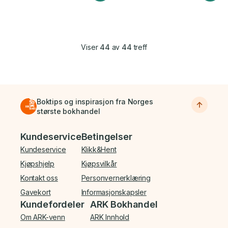
Viser
44
av
44
treff
Boktips og inspirasjon fra Norges
største bokhandel
Bunnmeny
Kundeservice
Betingelser
Kundeservice
Klikk&Hent
Kjøpshjelp
Kjøpsvilkår
Kontakt oss
Personvernerklæring
Gavekort
Informasjonskapsler
Kundefordeler
ARK Bokhandel
Om ARK-venn
ARK Innhold