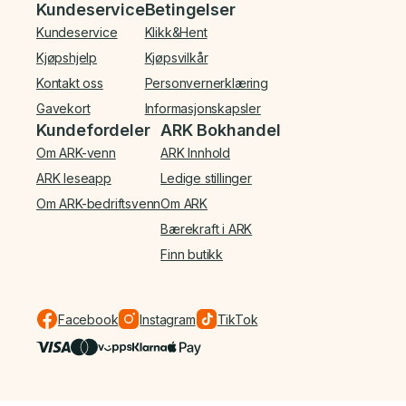
Bunnmeny
Kundeservice
Betingelser
Kundeservice
Klikk&Hent
Kjøpshjelp
Kjøpsvilkår
Kontakt oss
Personvernerklæring
Gavekort
Informasjonskapsler
Kundefordeler
ARK Bokhandel
Om ARK-venn
ARK Innhold
ARK leseapp
Ledige stillinger
Om ARK-bedriftsvenn
Om ARK
Bærekraft i ARK
Finn butikk
Facebook
Instagram
TikTok