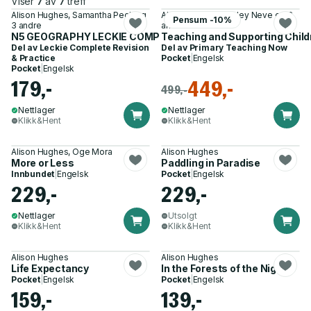
Viser
7
av
7
treff
Alison Hughes, Samantha Peck og
Alison Hughes, Lesley Neve og 3
Pensum -10%
3 andre
andre
N5 GEOGRAPHY LECKIE COMP R&P
Teaching and Supporting Childr
Del av
Leckie Complete Revision
Del av
Primary Teaching Now
& Practice
Pocket
|
Engelsk
Pocket
|
Engelsk
179,-
449,-
499,-
Nettlager
Nettlager
Klikk&Hent
Klikk&Hent
Alison Hughes, Oge Mora
Alison Hughes
More or Less
Paddling in Paradise
Innbundet
|
Engelsk
Pocket
|
Engelsk
229,-
229,-
Nettlager
Utsolgt
Klikk&Hent
Klikk&Hent
Alison Hughes
Alison Hughes
Life Expectancy
In the Forests of the Night
Pocket
|
Engelsk
Pocket
|
Engelsk
159,-
139,-