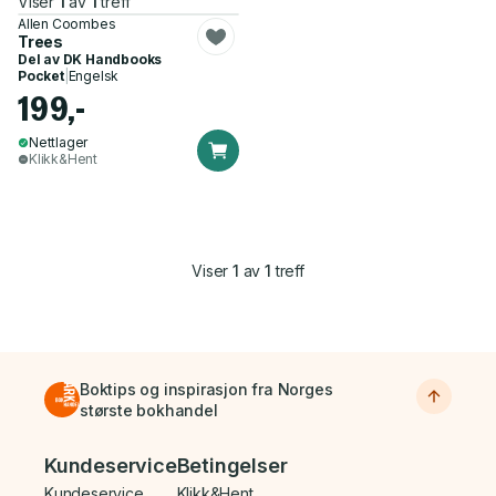
Viser
1
av
1
treff
Allen Coombes
Trees
Del av
DK Handbooks
Pocket
|
Engelsk
199,-
Nettlager
Klikk&Hent
Viser
1
av
1
treff
Boktips og inspirasjon fra Norges
største bokhandel
Bunnmeny
Kundeservice
Betingelser
Kundeservice
Klikk&Hent