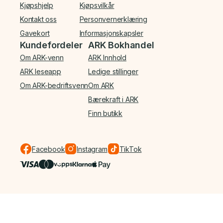
Kjøpshjelp
Kjøpsvilkår
Kontakt oss
Personvernerklæring
Gavekort
Informasjonskapsler
Kundefordeler
ARK Bokhandel
Om ARK-venn
ARK Innhold
ARK leseapp
Ledige stillinger
Om ARK-bedriftsvenn
Om ARK
Bærekraft i ARK
Finn butikk
Facebook
Instagram
TikTok