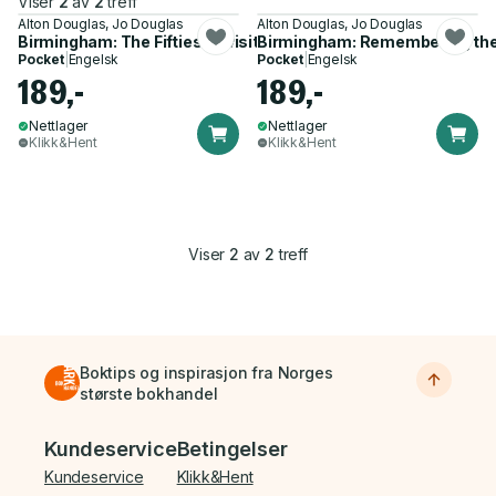
Viser
2
av
2
treff
Alton Douglas, Jo Douglas
Alton Douglas, Jo Douglas
Birmingham: The Fifties Revisited
Birmingham: Remembering the
Pocket
|
Engelsk
Pocket
|
Engelsk
189,-
189,-
Nettlager
Nettlager
Klikk&Hent
Klikk&Hent
Viser
2
av
2
treff
Boktips og inspirasjon fra Norges
største bokhandel
Bunnmeny
Kundeservice
Betingelser
Kundeservice
Klikk&Hent