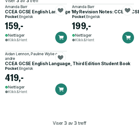
Viser
3
av
3
treff
Amanda Barr
Amanda Barr
CCEA GCSE English Language Workbook
My Revision Notes: CCEA GCSE
Pocket
|
Engelsk
Pocket
|
Engelsk
159,-
199,-
Nettlager
Nettlager
Klikk&Hent
Klikk&Hent
Aidan Lennon, Pauline Wylie og 2
andre
CCEA GCSE English Language, Third Edition Student Book
Pocket
|
Engelsk
419,-
Nettlager
Klikk&Hent
Viser
3
av
3
treff