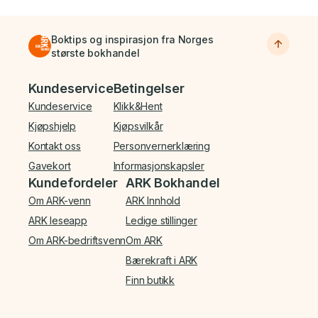
Boktips og inspirasjon fra Norges
største bokhandel
Bunnmeny
Kundeservice
Betingelser
Kundeservice
Klikk&Hent
Kjøpshjelp
Kjøpsvilkår
Kontakt oss
Personvernerklæring
Gavekort
Informasjonskapsler
Kundefordeler
ARK Bokhandel
Om ARK-venn
ARK Innhold
ARK leseapp
Ledige stillinger
Om ARK-bedriftsvenn
Om ARK
Bærekraft i ARK
Finn butikk