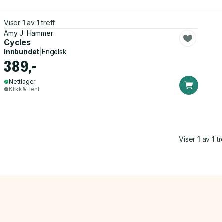
Viser
1
av
1
treff
Amy J. Hammer
Cycles
Innbundet
|
Engelsk
389,-
Nettlager
Klikk&Hent
Viser
1
av
1
tr