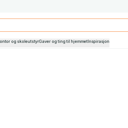
Studiestart! Alle* pensumbøker -20%
Se utvalget her
ontor og skoleutstyr
Gaver og ting til hjemmet
Inspirasjon