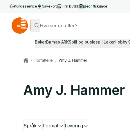
Kundeservice
Gavekort
Finn butikk
Bedriftskunde
Bøker
Barnas ARK
Spill og puslespill
Leker
Hobby
K
/
Forfattere
/
Amy J. Hammer
Amy J. Hammer
Språk
Format
Levering