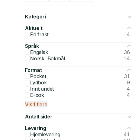
Kategori
Aktuelt
Fri frakt
4
Språk
Engelsk
36
Norsk, Bokmål
14
Format
Pocket
31
Lydbok
9
Innbundet
4
E-bok
4
Vis 1 flere
Antall sider
Levering
Hjemlevering
41