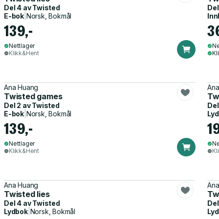
Del 4 av
Twisted
Del
E-bok
|
Norsk, Bokmål
Inn
139,-
3
Nettlager
Ne
Klikk&Hent
Kl
Ana Huang
Ana
Twisted games
Tw
Del 2 av
Twisted
Del
E-bok
|
Norsk, Bokmål
Ly
139,-
1
Nettlager
Ne
Klikk&Hent
Kl
Ana Huang
Ana
Twisted lies
Tw
Del 4 av
Twisted
Del
Lydbok
|
Norsk, Bokmål
Ly