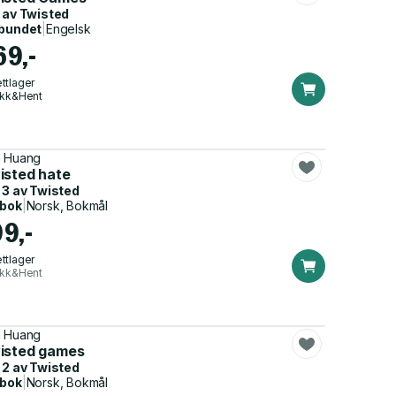
 av
Twisted
bundet
|
Engelsk
69,-
ttlager
ikk&Hent
 Huang
isted hate
 3 av
Twisted
dbok
|
Norsk, Bokmål
99,-
ttlager
ikk&Hent
 Huang
isted games
 2 av
Twisted
dbok
|
Norsk, Bokmål