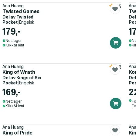
Ana Huang
Ana
4.5
Twisted Games
Tw
Del av
Twisted
Del
Pocket
|
Engelsk
Po
179,-
17
Nettlager
Ne
Klikk&Hent
Kl
Ana Huang
Ana
4.2
King of Wrath
Ko
Del av
Kings of Sin
Del
Pocket
|
Engelsk
Po
169,-
2
Nettlager
Fo
Klikk&Hent
Fo
Ana Huang
Ana
King of Pride
Kin