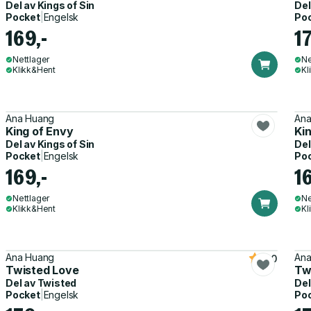
Del av
Kings of Sin
Del
Pocket
|
Engelsk
Po
169,-
17
Nettlager
Ne
Klikk&Hent
Kl
Ana Huang
Ana
King of Envy
Ki
Del av
Kings of Sin
Del
Pocket
|
Engelsk
Po
169,-
1
Nettlager
Ne
Klikk&Hent
Kl
Ana Huang
Ana
4.0
Twisted Love
Tw
Del av
Twisted
Del
Pocket
|
Engelsk
Po