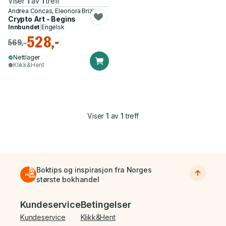
Viser
1
av
1
treff
Andrea Concas, Eleonora Brizi
Crypto Art - Begins
Innbundet
|
Engelsk
528,-
569,-
Nettlager
Klikk&Hent
Viser
1
av
1
treff
Boktips og inspirasjon fra Norges
største bokhandel
Bunnmeny
Kundeservice
Betingelser
Kundeservice
Klikk&Hent