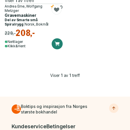
Viser
1
av
1
treff
Andrea Erne, Wolfgang
4.0
Metzger
Gravemaskiner
Del av
Smarte små
Spiralrygg
|
Norsk, Bokmål
208,-
229,-
Nettlager
Klikk&Hent
Viser
1
av
1
treff
Boktips og inspirasjon fra Norges
største bokhandel
Bunnmeny
Kundeservice
Betingelser