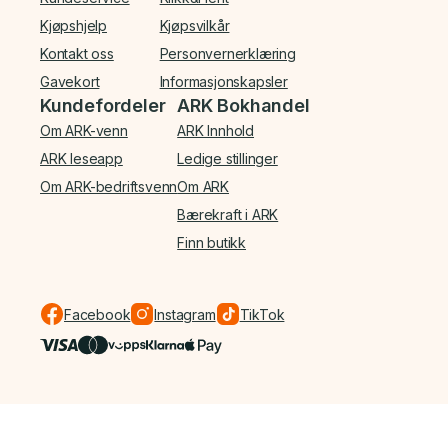
Kjøpshjelp
Kjøpsvilkår
Kontakt oss
Personvernerklæring
Gavekort
Informasjonskapsler
Kundefordeler
ARK Bokhandel
Om ARK-venn
ARK Innhold
ARK leseapp
Ledige stillinger
Om ARK-bedriftsvenn
Om ARK
Bærekraft i ARK
Finn butikk
Facebook
Instagram
TikTok