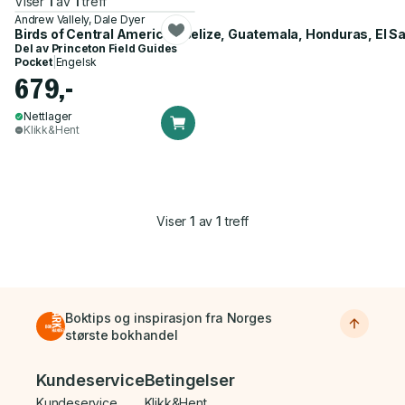
Viser
1
av
1
treff
Andrew Vallely, Dale Dyer
Birds of Central America – Belize, Guatemala, Honduras, El 
Del av
Princeton Field Guides
Pocket
|
Engelsk
679,-
Nettlager
Klikk&Hent
Viser
1
av
1
treff
Boktips og inspirasjon fra Norges
største bokhandel
Bunnmeny
Kundeservice
Betingelser
Kundeservice
Klikk&Hent