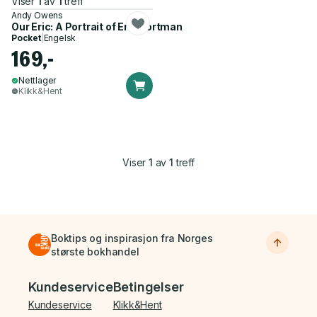
Viser
1
av
1
treff
Andy Owens
Our Eric: A Portrait of Eric Portman
Pocket
|
Engelsk
169,-
Nettlager
Klikk&Hent
Viser
1
av
1
treff
Boktips og inspirasjon fra Norges
største bokhandel
Bunnmeny
Kundeservice
Betingelser
Kundeservice
Klikk&Hent