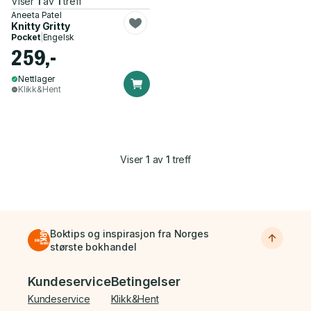
Viser
1
av
1
treff
Aneeta Patel
Knitty Gritty
Pocket
|
Engelsk
259,-
Nettlager
Klikk&Hent
Viser
1
av
1
treff
Boktips og inspirasjon fra Norges
største bokhandel
Bunnmeny
Kundeservice
Betingelser
Kundeservice
Klikk&Hent