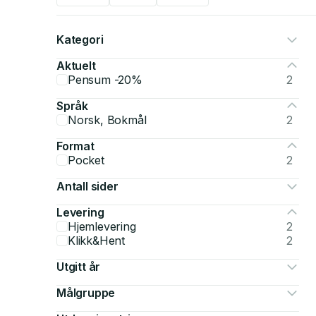
Kategori
Aktuelt
Pensum -20%
2
Språk
Norsk, Bokmål
2
Format
Pocket
2
Antall sider
Levering
Hjemlevering
2
Klikk&Hent
2
Utgitt år
Målgruppe