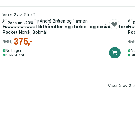
Viser
2
av
2
treff
Anette Falkum, Ole André Bråten og 1 annen
Ane
Pensum -20%
Håndbok i konflikthåndtering i helse- og sosialsektoren -
Hån
Pocket
|
Norsk, Bokmål
Po
375,-
469,-
459
Nettlager
Ne
Klikk&Hent
Kl
Viser
2
av
2
tr