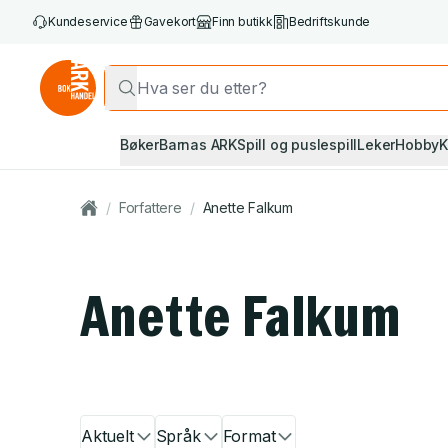
Kundeservice
Gavekort
Finn butikk
Bedriftskunde
Bøker
Barnas ARK
Spill og puslespill
Leker
Hobby
K
/
Forfattere
/
Anette Falkum
Anette Falkum
Aktuelt
Språk
Format