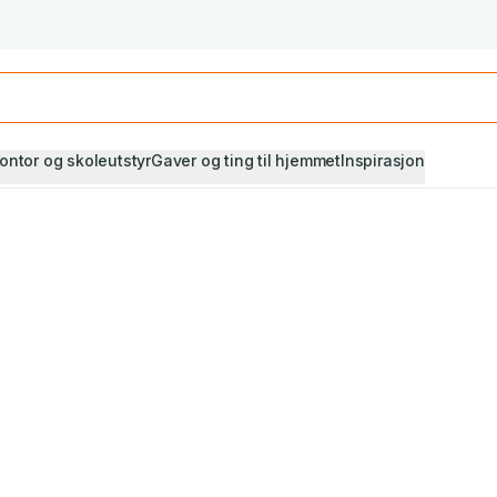
Studiestart! Alle* pensumbøker -20%
Se utvalget her
ontor og skoleutstyr
Gaver og ting til hjemmet
Inspirasjon