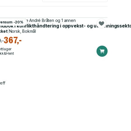
tte Falkum, Ole André Bråten og 1 annen
Pensum -20%
 forebygging av trakassering, trusler og vold
dbok i konflikthåndtering i oppvekst- og utdanningssekto
cket
|
Norsk, Bokmål
367,-
,-
ttlager
ikk&Hent
eff