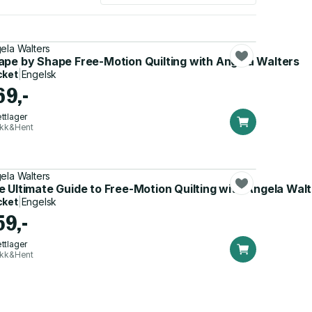
ela Walters
ape by Shape Free-Motion Quilting with Angela Walters
cket
|
Engelsk
69,-
ttlager
ikk&Hent
ela Walters
e Ultimate Guide to Free-Motion Quilting with Angela Wal
cket
|
Engelsk
59,-
ttlager
ikk&Hent