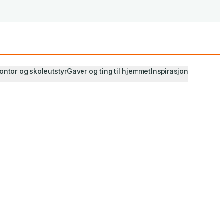
Studiestart! Alle* pensumbøker -20%
Se utvalget her
ontor og skoleutstyr
Gaver og ting til hjemmet
Inspirasjon