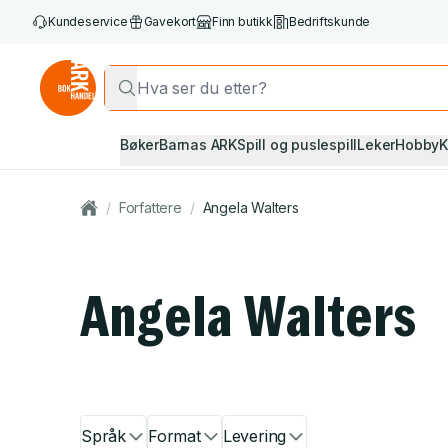
Kundeservice
Gavekort
Finn butikk
Bedriftskunde
Bøker
Barnas ARK
Spill og puslespill
Leker
Hobby
K
/
Forfattere
/
Angela Walters
Angela Walters
Språk
Format
Levering