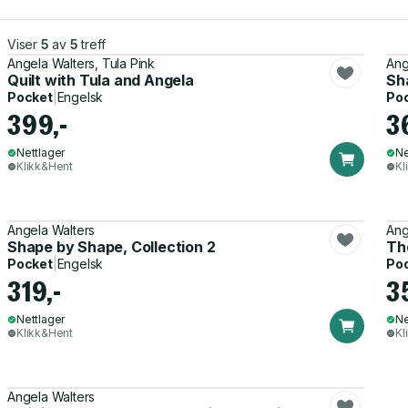
Viser
5
av
5
treff
Angela Walters, Tula Pink
Ang
Quilt with Tula and Angela
Sh
Pocket
|
Engelsk
Po
399,-
3
Nettlager
Ne
Klikk&Hent
Kl
Angela Walters
Ang
Shape by Shape, Collection 2
Th
Pocket
|
Engelsk
Po
319,-
3
Nettlager
Ne
Klikk&Hent
Kl
Angela Walters