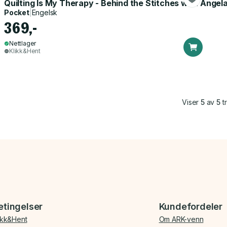
Quilting Is My Therapy - Behind the Stitches with Angel
Pocket
|
Engelsk
369,-
Nettlager
Klikk&Hent
Viser
5
av
5
tr
etingelser
Kundefordeler
ikk&Hent
Om ARK-venn