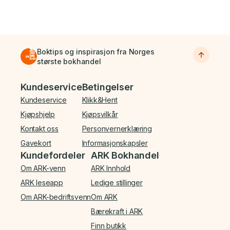
Boktips og inspirasjon fra Norges
største bokhandel
Bunnmeny
Kundeservice
Betingelser
Kundeservice
Klikk&Hent
Kjøpshjelp
Kjøpsvilkår
Kontakt oss
Personvernerklæring
Gavekort
Informasjonskapsler
Kundefordeler
ARK Bokhandel
Om ARK-venn
ARK Innhold
ARK leseapp
Ledige stillinger
Om ARK-bedriftsvenn
Om ARK
Bærekraft i ARK
Finn butikk