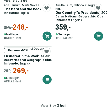
Viser
3
av
3
treff
Ann Bausum, Marta Sevilla
Ann Bausum, National Geographic
The Bard and the Book
Kids
Our Country''s Presidents, 202
Innbundet
|
Engelsk
Del av
National Geographic Kids
Innbundet
|
Engelsk
248,-
359,-
259,-
Nettlager
Nettlager
Klikk&Hent
Klikk&Hent
Ann Bausum, National Geographic
Pensum -10%
Kids
Ensnared in the Wolf''s Lair
Del av
National Geographic Kids
Innbundet
|
Engelsk
269,-
299,-
Nettlager
Klikk&Hent
Viser
3
av
3
treff