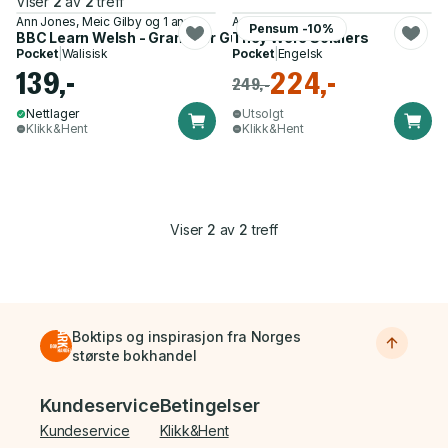
Viser
2
av
2
treff
Ann Jones, Meic Gilby og 1 annen
Ann Jones
Pensum -10%
BBC Learn Welsh - Grammar Guide for Learners
They Were Soldiers
Pocket
|
Walisisk
Pocket
|
Engelsk
139,-
224,-
249,-
Nettlager
Utsolgt
Klikk&Hent
Klikk&Hent
Viser
2
av
2
treff
Boktips og inspirasjon fra Norges
største bokhandel
Bunnmeny
Kundeservice
Betingelser
Kundeservice
Klikk&Hent