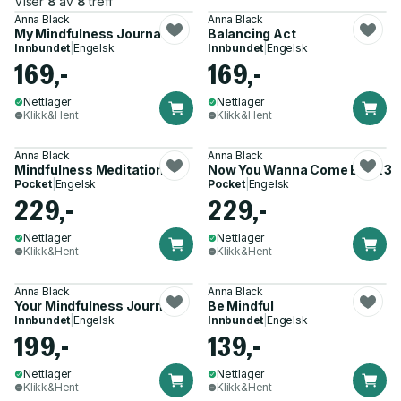
Viser
8
av
8
treff
Anna Black
Anna Black
My Mindfulness Journal
Balancing Act
Innbundet
|
Engelsk
Innbundet
|
Engelsk
169,-
169,-
Nettlager
Nettlager
Klikk&Hent
Klikk&Hent
Anna Black
Anna Black
Mindfulness Meditations
Now You Wanna Come Back 3
Pocket
|
Engelsk
Pocket
|
Engelsk
229,-
229,-
Nettlager
Nettlager
Klikk&Hent
Klikk&Hent
Anna Black
Anna Black
Your Mindfulness Journey
Be Mindful
Innbundet
|
Engelsk
Innbundet
|
Engelsk
199,-
139,-
Nettlager
Nettlager
Klikk&Hent
Klikk&Hent