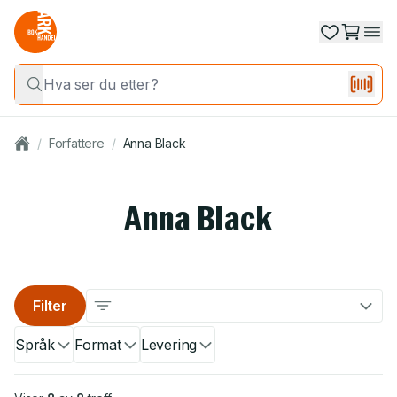
/
Forfattere
/
Anna Black
Anna Black
Filter
Språk
Format
Levering