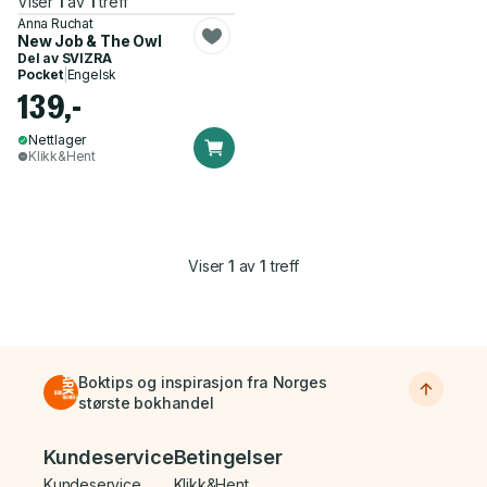
Viser
1
av
1
treff
Anna Ruchat
New Job & The Owl
Del av
SVIZRA
Pocket
|
Engelsk
139,-
Nettlager
Klikk&Hent
Viser
1
av
1
treff
Boktips og inspirasjon fra Norges
største bokhandel
Bunnmeny
Kundeservice
Betingelser
Kundeservice
Klikk&Hent