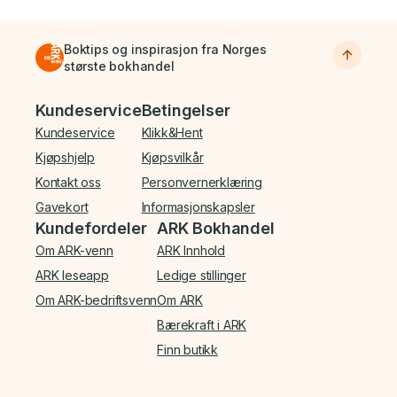
Boktips og inspirasjon fra Norges
største bokhandel
Bunnmeny
Kundeservice
Betingelser
Kundeservice
Klikk&Hent
Kjøpshjelp
Kjøpsvilkår
Kontakt oss
Personvernerklæring
Gavekort
Informasjonskapsler
Kundefordeler
ARK Bokhandel
Om ARK-venn
ARK Innhold
ARK leseapp
Ledige stillinger
Om ARK-bedriftsvenn
Om ARK
Bærekraft i ARK
Finn butikk