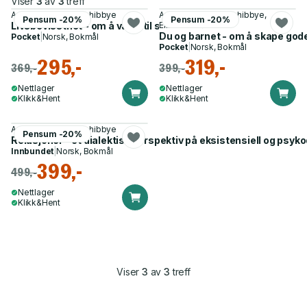
Viser
3
av
3
treff
Anne-Lise Løvlie Schibbye
Anne-Lise Løvlie Schibbye,
Pensum -20%
Pensum -20%
Livsbevissthet - om å være til stede i eget liv
Elisabeth Løvlie
Du og barnet - om å skape god
Pocket
|
Norsk, Bokmål
Pocket
|
Norsk, Bokmål
295,-
319,-
369,-
399,-
Nettlager
Nettlager
Klikk&Hent
Klikk&Hent
Anne-Lise Løvlie Schibbye
Pensum -20%
Relasjoner - et dialektisk perspektiv på eksistensiell og psy
Innbundet
|
Norsk, Bokmål
399,-
499,-
Nettlager
Klikk&Hent
Viser
3
av
3
treff