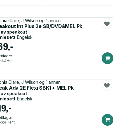
onia Clare, J Wilson og 1 annen
eakout Int Plus 2e SB/DVD&MEL Pk
 av
speakout
mlesett
|
Engelsk
69,-
ttlager
ikk&Hent
onia Clare, J Wilson og 1 annen
eak Adv 2E Flexi SBK1 + MEL Pk
 av
speakout
mlesett
|
Engelsk
19,-
ttlager
ikk&Hent