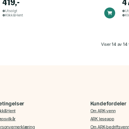
419,-
4
Utsolgt
Ut
Klikk&Hent
Kl
Viser
14
av
14
etingelser
Kundefordeler
ikk&Hent
Om ARK-venn
øpsvilkår
ARK leseapp
rsonvernerklæring
Om ARK-bedriftsven