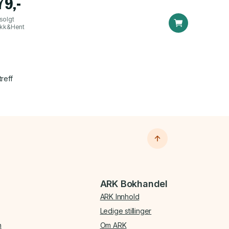
79,-
solgt
ikk&Hent
treff
ARK Bokhandel
ARK Innhold
Ledige stillinger
n
Om ARK