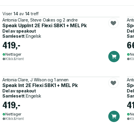
Viser
14
av
14
treff
Antonia Clare, Steve Oakes og 2 andre
Ant
Speak UppInt 2E Flexi SBK1 + MEL Pk
Sp
Del av
speakout
Del
Samlesett
|
Engelsk
Sa
419,-
6
Nettlager
Ne
Klikk&Hent
Kl
Antonia Clare, J Wilson og 1 annen
Ant
Speak Int 2E Flexi SBK1 + MEL Pk
Sp
Del av
speakout
Del
Samlesett
|
Engelsk
Sa
419,-
4
Nettlager
Ne
Klikk&Hent
Kl