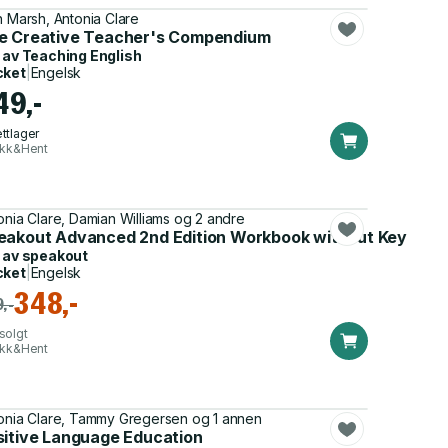
n Marsh, Antonia Clare
e Creative Teacher's Compendium
 av
Teaching English
cket
|
Engelsk
49,-
ttlager
ikk&Hent
onia Clare, Damian Williams og 2 andre
eakout Advanced 2nd Edition Workbook without Key
 av
speakout
cket
|
Engelsk
348,-
,-
solgt
ikk&Hent
onia Clare, Tammy Gregersen og 1 annen
sitive Language Education