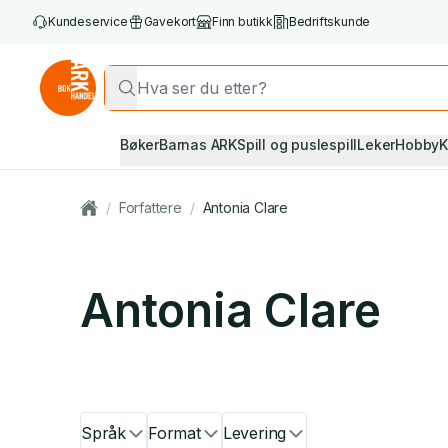
Kundeservice
Gavekort
Finn butikk
Bedriftskunde
Bøker
Barnas ARK
Spill og puslespill
Leker
Hobby
K
/
Forfattere
/
Antonia Clare
Antonia Clare
Språk
Format
Levering