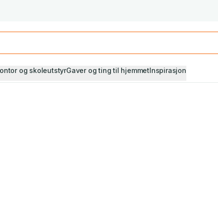
Studiestart! Alle* pensumbøker -20%
Se utvalget her
ontor og skoleutstyr
Gaver og ting til hjemmet
Inspirasjon