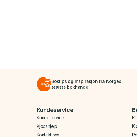
Boktips og inspirasjon fra Norges
største bokhandel
Bunnmeny
Kundeservice
B
Kundeservice
Kl
Kjøpshjelp
Kj
Kontakt oss
Pe