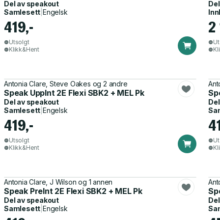
Del av
speakout
Del
Samlesett
|
Engelsk
Inn
419,-
2 
Utsolgt
Ut
Klikk&Hent
Kl
Antonia Clare, Steve Oakes og 2 andre
Ant
Speak UppInt 2E Flexi SBK2 + MEL Pk
Sp
Del av
speakout
Del
Samlesett
|
Engelsk
Sa
419,-
4
Utsolgt
Ut
Klikk&Hent
Kl
Antonia Clare, J Wilson og 1 annen
Ant
Speak PreInt 2E Flexi SBK2 + MEL Pk
Spe
Del av
speakout
Del
Samlesett
|
Engelsk
Sa