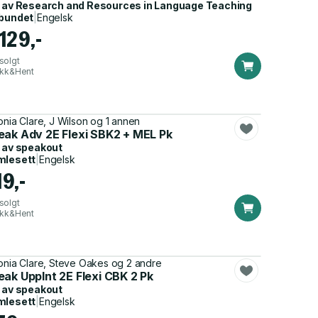
 av
Research and Resources in Language Teaching
bundet
|
Engelsk
129,-
solgt
ikk&Hent
onia Clare, J Wilson og 1 annen
eak Adv 2E Flexi SBK2 + MEL Pk
 av
speakout
mlesett
|
Engelsk
19,-
solgt
ikk&Hent
onia Clare, Steve Oakes og 2 andre
ak UppInt 2E Flexi CBK 2 Pk
 av
speakout
mlesett
|
Engelsk