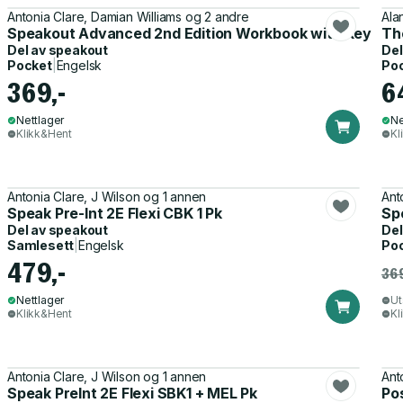
Antonia Clare, Damian Williams og 2 andre
Ala
Speakout Advanced 2nd Edition Workbook with Key
Th
Del av
speakout
Del
Pocket
|
Engelsk
Po
369,-
6
Nettlager
Ne
Klikk&Hent
Kl
Antonia Clare, J Wilson og 1 annen
Ant
Speak Pre-Int 2E Flexi CBK 1 Pk
Sp
Del av
speakout
Del
Samlesett
|
Engelsk
Po
479,-
369
Nettlager
Ut
Klikk&Hent
Kl
Antonia Clare, J Wilson og 1 annen
Ant
Speak PreInt 2E Flexi SBK1 + MEL Pk
Po