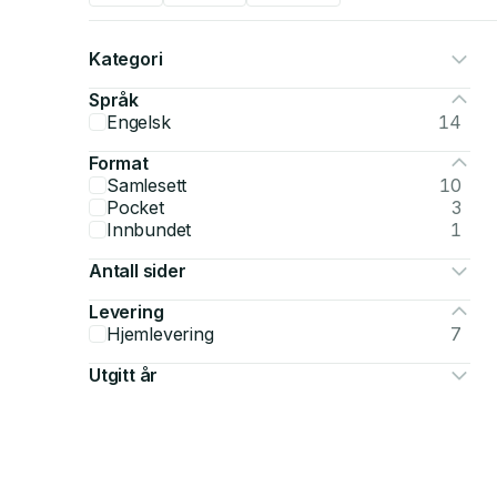
Kategori
Språk
Engelsk
14
Format
Samlesett
10
Pocket
3
Innbundet
1
Antall sider
Levering
Hjemlevering
7
Utgitt år