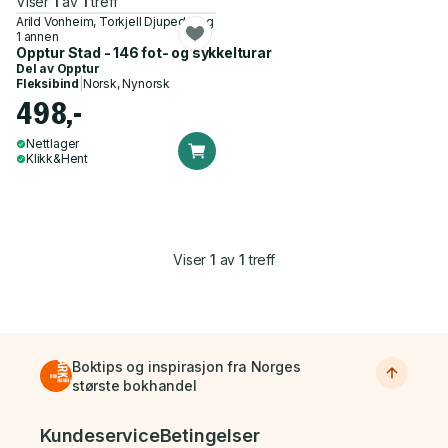
Viser
1
av
1
treff
Arild Vonheim, Torkjell Djupedal og
1 annen
Opptur Stad - 146 fot- og sykkelturar
Del av
Opptur
Fleksibind
|
Norsk, Nynorsk
498,-
Nettlager
Klikk&Hent
Viser
1
av
1
treff
Boktips og inspirasjon fra Norges
største bokhandel
Bunnmeny
Kundeservice
Betingelser