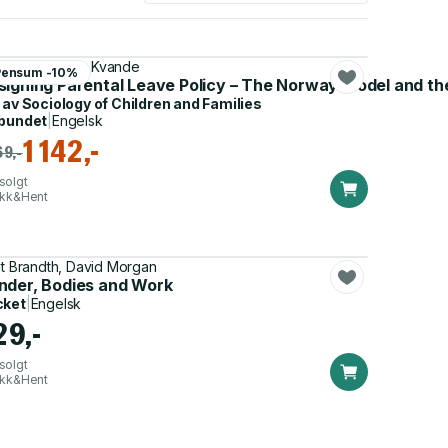
it Brandth, Elin Kvande
Pensum -10%
d the Changing Face of Fatherhood
signing Parental Leave Policy – The Norway Model and t
 av
Sociology of Children and Families
bundet
|
Engelsk
1 142,-
69,-
solgt
ikk&Hent
it Brandth, David Morgan
nder, Bodies and Work
cket
|
Engelsk
29,-
solgt
ikk&Hent