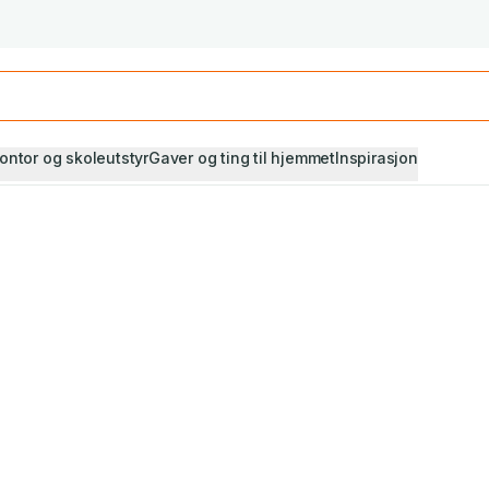
Studiestart! Alle* pensumbøker -20%
Se utvalget her
ontor og skoleutstyr
Gaver og ting til hjemmet
Inspirasjon