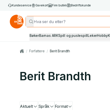
Kundeservice
Gavekort
Finn butikk
Bedriftskunde
Bøker
Barnas ARK
Spill og puslespill
Leker
Hobby
K
/
Forfattere
/
Berit Brandth
Berit Brandth
Aktuelt
Språk
Format