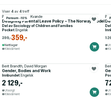
Viser
4
av
4
treff
Berit Brandth, Elin Kvande
Ber
Pensum -10%
Designing Parental Leave Policy – The Norway Model an
De
Del av
Sociology of Children and Families
Del
Pocket
|
Engelsk
Inn
359,-
399,-
1 2
Nettlager
Ut
Klikk&Hent
Kl
Berit Brandth, David Morgan
Ber
Gender, Bodies and Work
Ge
Innbundet
|
Engelsk
Po
2 129,-
7
Utsolgt
Ut
Klikk&Hent
Kl