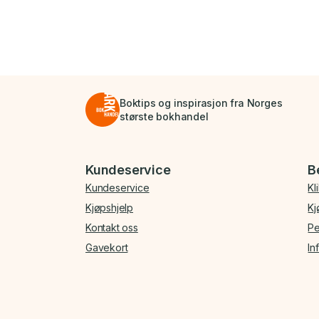
Boktips og inspirasjon fra Norges
største bokhandel
Bunnmeny
Kundeservice
B
Kundeservice
Kl
Kjøpshjelp
Kj
Kontakt oss
Pe
Gavekort
In