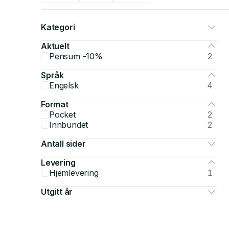
Kategori
Aktuelt
Pensum -10%
2
Språk
Engelsk
4
Format
Pocket
2
Innbundet
2
Antall sider
Levering
Hjemlevering
1
Utgitt år