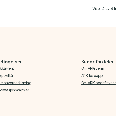
Viser
4
av
4
t
etingelser
Kundefordeler
ikk&Hent
Om ARK-venn
øpsvilkår
ARK leseapp
rsonvernerklæring
Om ARK-bedriftsven
formasjonskapsler