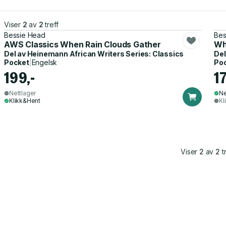
Viser
2
av
2
treff
Bessie Head
Bes
AWS Classics When Rain Clouds Gather
Wh
Del av
Heinemann African Writers Series: Classics
Del
Pocket
|
Engelsk
Po
199,-
17
Nettlager
Ne
Klikk&Hent
Kl
Viser
2
av
2
tr