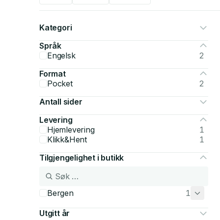
Kategori
Språk
Engelsk
2
Format
Pocket
2
Antall sider
Levering
Hjemlevering
1
Klikk&Hent
1
Tilgjengelighet i butikk
Bergen
1
Utgitt år