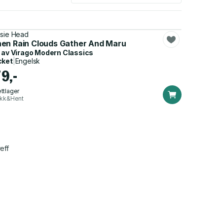
sie Head
en Rain Clouds Gather And Maru
 av
Virago Modern Classics
cket
|
Engelsk
9,-
ttlager
ikk&Hent
eff