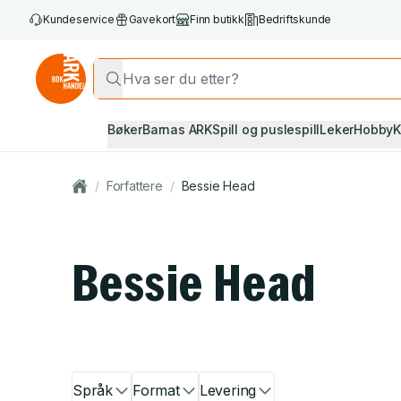
Kundeservice
Gavekort
Finn butikk
Bedriftskunde
Bøker
Barnas ARK
Spill og puslespill
Leker
Hobby
K
/
Forfattere
/
Bessie Head
Bessie Head
Språk
Format
Levering