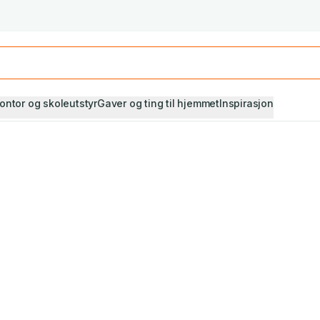
Studiestart! Alle* pensumbøker -20%
Se utvalget her
ontor og skoleutstyr
Gaver og ting til hjemmet
Inspirasjon