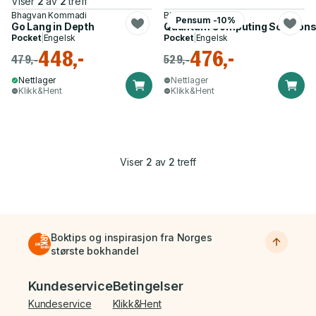
Viser
2
av
2
treff
Bhagvan Kommadi
Bhagvan Kommadi
Pensum -10%
Go Lang in Depth
Quantum Computing Solution
Pocket
|
Engelsk
Pocket
|
Engelsk
448,-
476,-
479,-
529,-
Nettlager
Nettlager
Klikk&Hent
Klikk&Hent
Viser
2
av
2
treff
Boktips og inspirasjon fra Norges
største bokhandel
Bunnmeny
Kundeservice
Betingelser
Kundeservice
Klikk&Hent