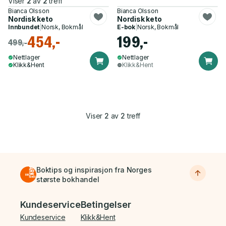
Viser
2
av
2
treff
Bianca Olsson
Bianca Olsson
Nordisk keto
Nordisk keto
Innbundet
|
Norsk, Bokmål
E-bok
|
Norsk, Bokmål
454,-
199,-
499,-
Nettlager
Nettlager
Klikk&Hent
Klikk&Hent
Viser
2
av
2
treff
Boktips og inspirasjon fra Norges
største bokhandel
Bunnmeny
Kundeservice
Betingelser
Kundeservice
Klikk&Hent