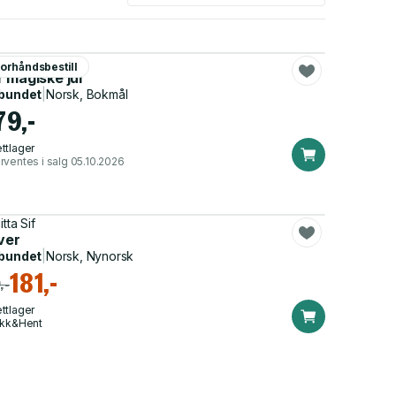
itta Sif
orhåndsbestill
 magiske jul
bundet
|
Norsk, Bokmål
79,-
ttlager
rventes i salg 05.10.2026
itta Sif
ver
bundet
|
Norsk, Nynorsk
181,-
,-
ttlager
ikk&Hent