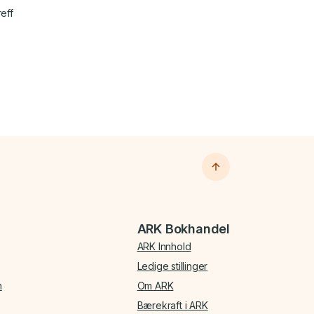
reff
ARK Bokhandel
ARK Innhold
Ledige stillinger
n
Om ARK
Bærekraft i ARK