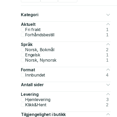
Kategori
Aktuelt
Fri frakt
1
Forhåndsbestill
1
Språk
Norsk, Bokmål
2
Engelsk
1
Norsk, Nynorsk
1
Format
Innbundet
4
Antall sider
Levering
Hjemlevering
3
Klikk&Hent
2
Tilgjengelighet i butikk