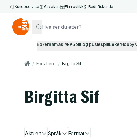
Kundeservice
Gavekort
Finn butikk
Bedriftskunde
Bøker
Barnas ARK
Spill og puslespill
Leker
Hobby
K
/
Forfattere
/
Birgitta Sif
Birgitta Sif
Aktuelt
Språk
Format