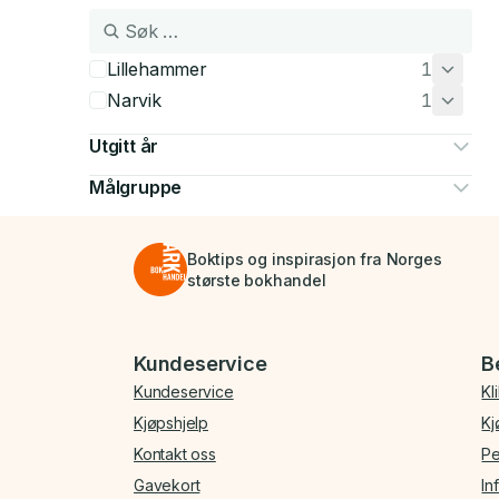
Lillehammer
1
Narvik
1
Utgitt år
Målgruppe
Boktips og inspirasjon fra Norges
største bokhandel
Bunnmeny
Kundeservice
B
Kundeservice
Kl
Kjøpshjelp
Kj
Kontakt oss
Pe
Gavekort
In