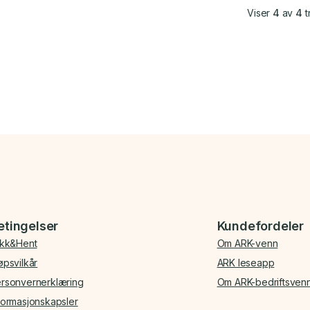
Viser
4
av
4
t
etingelser
Kundefordeler
ikk&Hent
Om ARK-venn
øpsvilkår
ARK leseapp
rsonvernerklæring
Om ARK-bedriftsven
formasjonskapsler