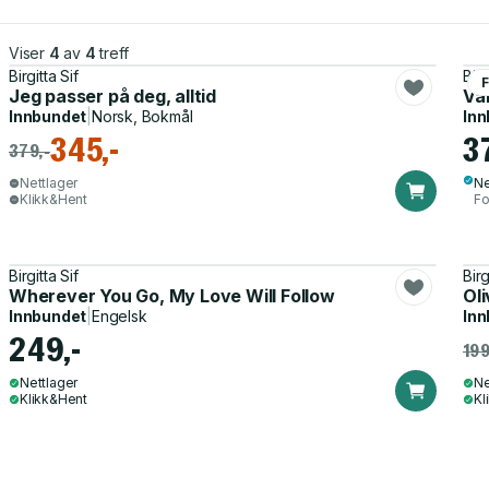
Viser
4
av
4
treff
Birgitta Sif
Birg
F
Jeg passer på deg, alltid
Vår
Innbundet
|
Norsk, Bokmål
Inn
345,-
3
379,-
Nettlager
Ne
Klikk&Hent
Fo
Birgitta Sif
Birg
Wherever You Go, My Love Will Follow
Oli
Innbundet
|
Engelsk
Inn
249,-
199
Nettlager
Ne
Klikk&Hent
Kl