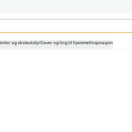
Studiestart! Alle* pensumbøker -20%
Se utvalget her
ontor og skoleutstyr
Gaver og ting til hjemmet
Inspirasjon