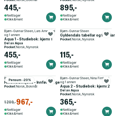
445,-
895,-
Nettlager
Nettlager
Klikk&Hent
Klikk&Hent
Bjørn-Gunnar Steen, Lars Arne Juel
Bjørn-Gunnar Steen
og 1 annen
Gyldendals tabellar og formlar i
Aqua 1 - Studiebok : kjemi 1
Pocket
|
Norsk, Nynorsk
Del av
Aqua
Pocket
|
Norsk, Nynorsk
455,-
115,-
Nettlager
Nettlager
Klikk&Hent
Klikk&Hent
Bjørn-Gunnar Steen
Bjørn-Gunnar Steen, Nina Fimland
Pensum -20%
Himmelsk kjemi - Innføring i generell og organisk kjemi
og 1 annen
Aqua 2 - Studiebok : kjemi 2
Pocket
|
Norsk, Bokmål
Del av
Aqua
Pocket
|
Norsk, Nynorsk
967,-
365,-
1 209,-
Nettlager
Nettlager
Klikk&Hent
Klikk&Hent