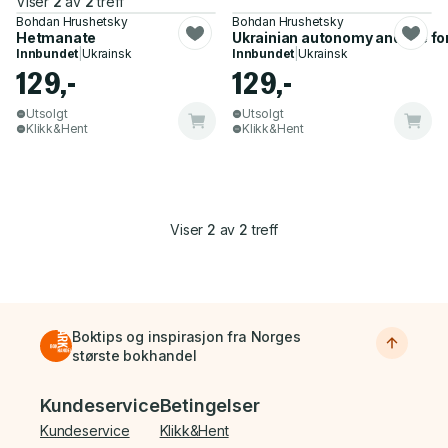
Viser
2
av
2
treff
Bohdan Hrushetsky
Bohdan Hrushetsky
Hetmanate
Ukrainian autonomy and the fo
Innbundet
|
Ukrainsk
Innbundet
|
Ukrainsk
129,-
129,-
Utsolgt
Utsolgt
Klikk&Hent
Klikk&Hent
Viser
2
av
2
treff
Boktips og inspirasjon fra Norges
største bokhandel
Bunnmeny
Kundeservice
Betingelser
Kundeservice
Klikk&Hent