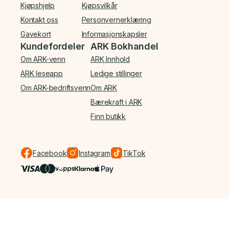
Kjøpshjelp
Kjøpsvilkår
Kontakt oss
Personvernerklæring
Gavekort
Informasjonskapsler
Kundefordeler
ARK Bokhandel
Om ARK-venn
ARK Innhold
ARK leseapp
Ledige stillinger
Om ARK-bedriftsvenn
Om ARK
Bærekraft i ARK
Finn butikk
Facebook
Instagram
TikTok