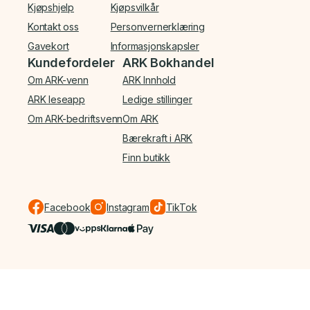
Kjøpshjelp
Kjøpsvilkår
Kontakt oss
Personvernerklæring
Gavekort
Informasjonskapsler
Kundefordeler
ARK Bokhandel
Om ARK-venn
ARK Innhold
ARK leseapp
Ledige stillinger
Om ARK-bedriftsvenn
Om ARK
Bærekraft i ARK
Finn butikk
Facebook
Instagram
TikTok