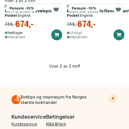
Viser
2
av
2
treff
Brad E. Hollister
Brad E. Hollister
Pensum -10%
Pensum -10%
Core Blender Development
Essential Guide to RenderMan
Pocket
|
Engelsk
Pocket
|
Engelsk
674,-
674,-
749,-
749,-
Nettlager
Utsolgt
Klikk&Hent
Klikk&Hent
Viser
2
av
2
treff
Boktips og inspirasjon fra Norges
største bokhandel
Bunnmeny
Kundeservice
Betingelser
Kundeservice
Klikk&Hent