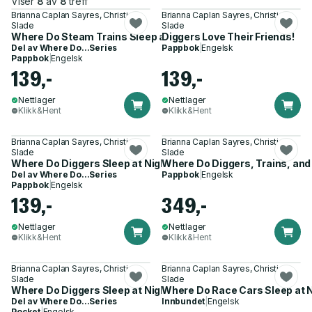
Viser
8
av
8
treff
Brianna Caplan Sayres, Christian
Brianna Caplan Sayres, Christian
Slade
Slade
Where Do Steam Trains Sleep at Night?
Diggers Love Their Friends!
Del av
Where Do...Series
Pappbok
|
Engelsk
Pappbok
|
Engelsk
139,-
139,-
Nettlager
Nettlager
Klikk&Hent
Klikk&Hent
Brianna Caplan Sayres, Christian
Brianna Caplan Sayres, Christian
Slade
Slade
Where Do Diggers Sleep at Night?
Where Do Diggers, Trains, and
Del av
Where Do...Series
Pappbok
|
Engelsk
Pappbok
|
Engelsk
139,-
349,-
Nettlager
Nettlager
Klikk&Hent
Klikk&Hent
Brianna Caplan Sayres, Christian
Brianna Caplan Sayres, Christian
Slade
Slade
Where Do Diggers Sleep at Night?
Where Do Race Cars Sleep at 
Del av
Where Do...Series
Innbundet
|
Engelsk
Pocket
|
Engelsk