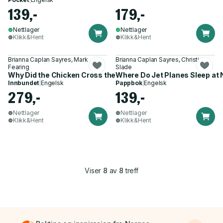
139,-
179,-
Nettlager
Nettlager
Klikk&Hent
Klikk&Hent
Brianna Caplan Sayres, Mark
Brianna Caplan Sayres, Christian
Fearing
Slade
Why Did the Chicken Cross the Road?
Where Do Jet Planes Sleep at 
Innbundet
|
Engelsk
Pappbok
|
Engelsk
279,-
139,-
Nettlager
Nettlager
Klikk&Hent
Klikk&Hent
Viser
8
av
8
treff