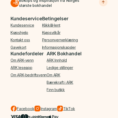
Boktips og inspirasjon fra Norges
største bokhandel
Bunnmeny
Kundeservice
Betingelser
Kundeservice
Klikk&Hent
Kjøpshjelp
Kjøpsvilkår
Kontakt oss
Personvernerklæring
Gavekort
Informasjonskapsler
Kundefordeler
ARK Bokhandel
Om ARK-venn
ARK Innhold
ARK leseapp
Ledige stillinger
Om ARK-bedriftsvenn
Om ARK
Bærekraft i ARK
Finn butikk
Facebook
Instagram
TikTok