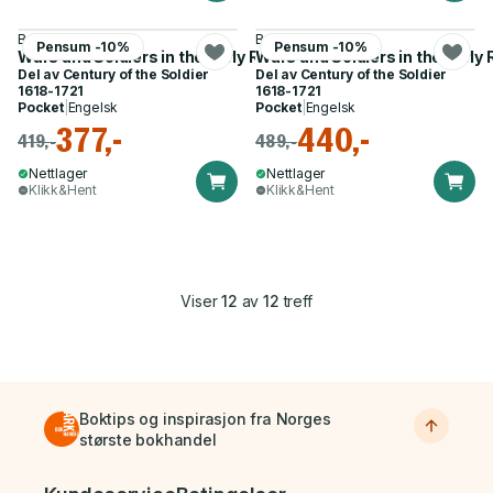
Bruno Mugnai
Bruno Mugnai
Pensum -10%
Pensum -10%
Wars and Soldiers in the Early Reign of Louis XIV
Wars and Soldiers in the Early 
Del av
Century of the Soldier
Del av
Century of the Soldier
1618-1721
1618-1721
Pocket
|
Engelsk
Pocket
|
Engelsk
377,-
440,-
419,-
489,-
Nettlager
Nettlager
Klikk&Hent
Klikk&Hent
Viser
12
av
12
treff
Boktips og inspirasjon fra Norges
største bokhandel