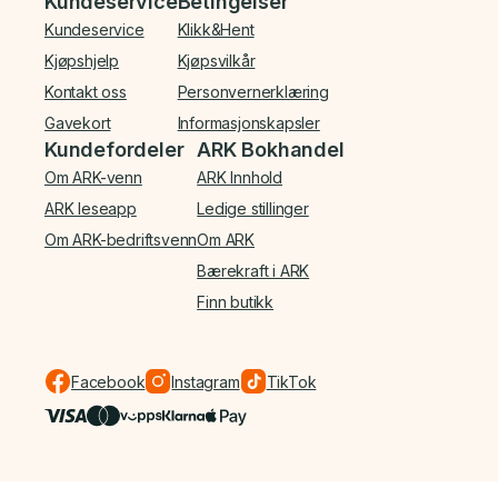
Bunnmeny
Kundeservice
Betingelser
Kundeservice
Klikk&Hent
Kjøpshjelp
Kjøpsvilkår
Kontakt oss
Personvernerklæring
Gavekort
Informasjonskapsler
Kundefordeler
ARK Bokhandel
Om ARK-venn
ARK Innhold
ARK leseapp
Ledige stillinger
Om ARK-bedriftsvenn
Om ARK
Bærekraft i ARK
Finn butikk
Facebook
Instagram
TikTok