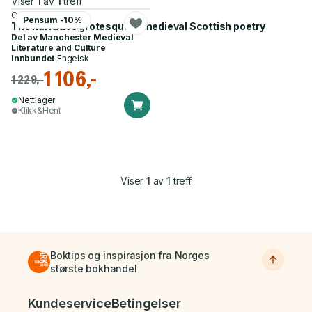
Viser
1
av
1
treff
Caitlin Flynn
Pensum -10%
The narrative grotesque in medieval Scottish poetry
Del av
Manchester Medieval
Literature and Culture
Innbundet
|
Engelsk
1 106,-
1 229,-
Nettlager
Klikk&Hent
Viser
1
av
1
treff
Boktips og inspirasjon fra Norges
største bokhandel
Bunnmeny
Kundeservice
Betingelser