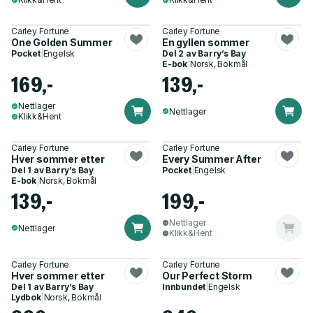
Carley Fortune
Carley Fortune
One Golden Summer
En gyllen sommer
Pocket
|
Engelsk
Del 2 av
Barry’s Bay
E-bok
|
Norsk, Bokmål
169,-
139,-
Nettlager
Nettlager
Klikk&Hent
Carley Fortune
Carley Fortune
Hver sommer etter
Every Summer After
Del 1 av
Barry’s Bay
Pocket
|
Engelsk
E-bok
|
Norsk, Bokmål
139,-
199,-
Nettlager
Nettlager
Klikk&Hent
Carley Fortune
Carley Fortune
Hver sommer etter
Our Perfect Storm
Del 1 av
Barry’s Bay
Innbundet
|
Engelsk
Lydbok
|
Norsk, Bokmål