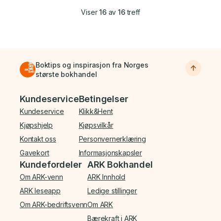
Viser
16
av
16
treff
Boktips og inspirasjon fra Norges
største bokhandel
Bunnmeny
Kundeservice
Betingelser
Kundeservice
Klikk&Hent
Kjøpshjelp
Kjøpsvilkår
Kontakt oss
Personvernerklæring
Gavekort
Informasjonskapsler
Kundefordeler
ARK Bokhandel
Om ARK-venn
ARK Innhold
ARK leseapp
Ledige stillinger
Om ARK-bedriftsvenn
Om ARK
Bærekraft i ARK