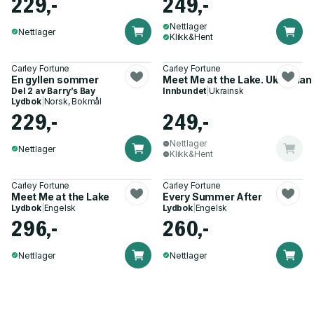
229,-
249,-
Nettlager
Nettlager
Klikk&Hent
Carley Fortune
Carley Fortune
En gyllen sommer
Meet Me at the Lake. Ukrainian 
Del 2 av
Barry’s Bay
Innbundet
|
Ukrainsk
Lydbok
|
Norsk, Bokmål
229,-
249,-
Nettlager
Nettlager
Klikk&Hent
Carley Fortune
Carley Fortune
Meet Me at the Lake
Every Summer After
Lydbok
|
Engelsk
Lydbok
|
Engelsk
296,-
260,-
Nettlager
Nettlager