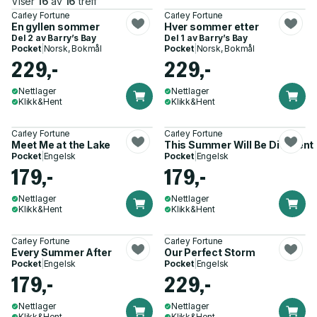
Viser
16
av
16
treff
Carley Fortune
Carley Fortune
En gyllen sommer
Hver sommer etter
Del 2 av
Barry’s Bay
Del 1 av
Barry’s Bay
Pocket
|
Norsk, Bokmål
Pocket
|
Norsk, Bokmål
229,-
229,-
Nettlager
Nettlager
Klikk&Hent
Klikk&Hent
Carley Fortune
Carley Fortune
Meet Me at the Lake
This Summer Will Be Different
Pocket
|
Engelsk
Pocket
|
Engelsk
179,-
179,-
Nettlager
Nettlager
Klikk&Hent
Klikk&Hent
Carley Fortune
Carley Fortune
Every Summer After
Our Perfect Storm
Pocket
|
Engelsk
Pocket
|
Engelsk
179,-
229,-
Nettlager
Nettlager
Klikk&Hent
Klikk&Hent