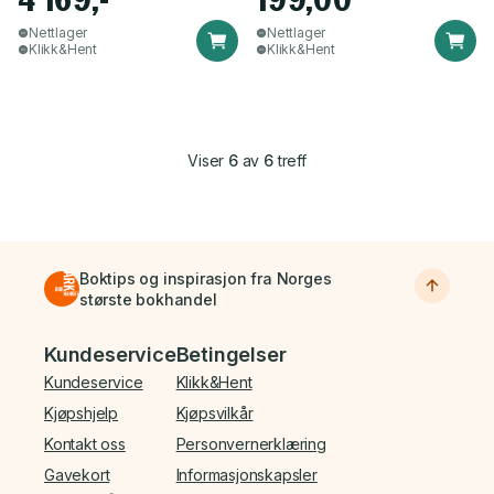
Nettlager
Nettlager
Klikk&Hent
Klikk&Hent
Viser
6
av
6
treff
Boktips og inspirasjon fra Norges
største bokhandel
Bunnmeny
Kundeservice
Betingelser
Kundeservice
Klikk&Hent
Kjøpshjelp
Kjøpsvilkår
Kontakt oss
Personvernerklæring
Gavekort
Informasjonskapsler