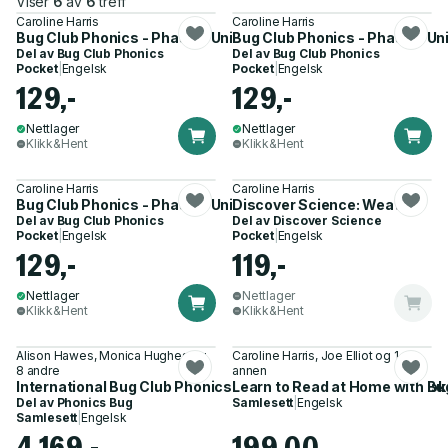
Viser
6
av
6
treff
Caroline Harris
Caroline Harris
Bug Club Phonics - Phase 3 Unit 6: Alphablocks I Can Fix It!
Bug Club Phonics - Phase 3 Un
Del av
Bug Club Phonics
Del av
Bug Club Phonics
Pocket
|
Engelsk
Pocket
|
Engelsk
129,-
129,-
Nettlager
Nettlager
Klikk&Hent
Klikk&Hent
Caroline Harris
Caroline Harris
Bug Club Phonics - Phase 3 Unit 7: Alphablocks Zap!
Discover Science: Weather
Del av
Bug Club Phonics
Del av
Discover Science
Pocket
|
Engelsk
Pocket
|
Engelsk
129,-
119,-
Nettlager
Nettlager
Klikk&Hent
Klikk&Hent
Alison Hawes, Monica Hughes og
Caroline Harris, Joe Elliot og 1
8 andre
annen
International Bug Club Phonics Phase 3 Starter Pack (54 book
Learn to Read at Home with Bug
Del av
Phonics Bug
Samlesett
|
Engelsk
Samlesett
|
Engelsk
4 169,-
199,00