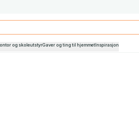
Studiestart! Alle* pensumbøker -20%
Se utvalget her
ontor og skoleutstyr
Gaver og ting til hjemmet
Inspirasjon