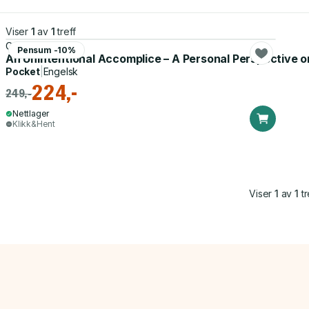
Viser
1
av
1
treff
Carolyn L. Baker
Pensum -10%
An Unintentional Accomplice – A Personal Perspective o
Pocket
|
Engelsk
224,-
249,-
Nettlager
Klikk&Hent
Viser
1
av
1
tr