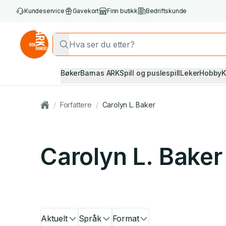
Kundeservice
Gavekort
Finn butikk
Bedriftskunde
Bøker
Barnas ARK
Spill og puslespill
Leker
Hobby
K
/
Forfattere
/
Carolyn L. Baker
Carolyn L. Baker
Aktuelt
Språk
Format