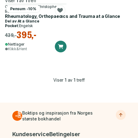
Viser
1
av
1
treff
Catherine Swales, Christopher
Pensum -10%
Bulstrode
Rheumatology, Orthopaedics and Trauma at a Glance
Del av
At a Glance
Pocket
|
Engelsk
395,-
439,-
Nettlager
Klikk&Hent
Viser
1
av
1
treff
Boktips og inspirasjon fra Norges
største bokhandel
Bunnmeny
Kundeservice
Betingelser