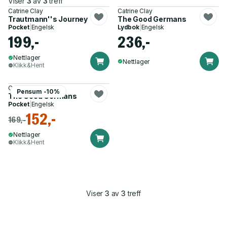
Viser
3
av
3
treff
Catrine Clay
Catrine Clay
Trautmann''s Journey
The Good Germans
Pocket
|
Engelsk
Lydbok
|
Engelsk
199,-
236,-
Nettlager
Nettlager
Klikk&Hent
Catrine Clay
Pensum -10%
The Good Germans
Pocket
|
Engelsk
152,-
169,-
Nettlager
Klikk&Hent
Viser
3
av
3
treff