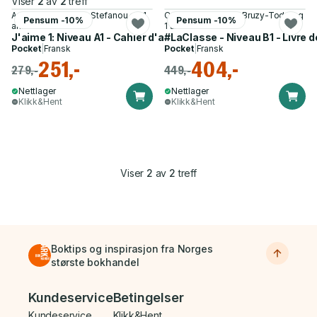
Viser
2
av
2
treff
Adrien Payet, Maria Stefanou og 1
Cedric Vial, Sophie Bruzy-Todd og
Pensum -10%
Pensum -10%
annen
1 annen
J'aime 1: Niveau A1 - Cahier d'activites
#LaClasse - Niveau B1 - Livre d
Pocket
|
Fransk
Pocket
|
Fransk
251,-
404,-
279,-
449,-
Nettlager
Nettlager
Klikk&Hent
Klikk&Hent
Viser
2
av
2
treff
Boktips og inspirasjon fra Norges
største bokhandel
Bunnmeny
Kundeservice
Betingelser
Kundeservice
Klikk&Hent