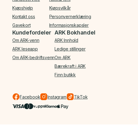
Kjøpshjelp
Kjøpsvilkår
Kontakt oss
Personvernerklæring
Gavekort
Informasjonskapsler
Kundefordeler
ARK Bokhandel
Om ARK-venn
ARK Innhold
ARK leseapp
Ledige stillinger
Om ARK-bedriftsvenn
Om ARK
Bærekraft i ARK
Finn butikk
Facebook
Instagram
TikTok