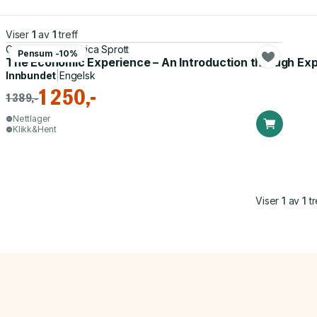
Viser
1
av
1
treff
Charles A. Holt, Erica Sprott
Pensum -10%
The Economic Experience – An Introduction through Ex
Innbundet
|
Engelsk
1 250,-
1 389,-
Nettlager
Klikk&Hent
Viser
1
av
1
tr