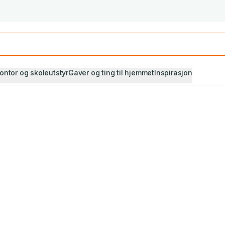
Studiestart! Alle* pensumbøker -20%
Se utvalget her
ontor og skoleutstyr
Gaver og ting til hjemmet
Inspirasjon