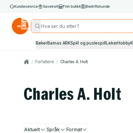
Kundeservice
Gavekort
Finn butikk
Bedriftskunde
Bøker
Barnas ARK
Spill og puslespill
Leker
Hobby
K
/
Forfattere
/
Charles A. Holt
Charles A. Holt
Aktuelt
Språk
Format