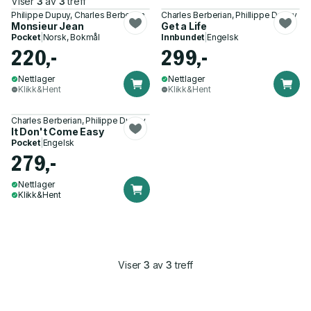
Viser
3
av
3
treff
Philippe Dupuy, Charles Berberian
Charles Berberian, Phillippe Dupuy
Monsieur Jean
Get a Life
Pocket
|
Norsk, Bokmål
Innbundet
|
Engelsk
220,-
299,-
Nettlager
Nettlager
Klikk&Hent
Klikk&Hent
Charles Berberian, Philippe Dupuy
It Don't Come Easy
Pocket
|
Engelsk
279,-
Nettlager
Klikk&Hent
Viser
3
av
3
treff