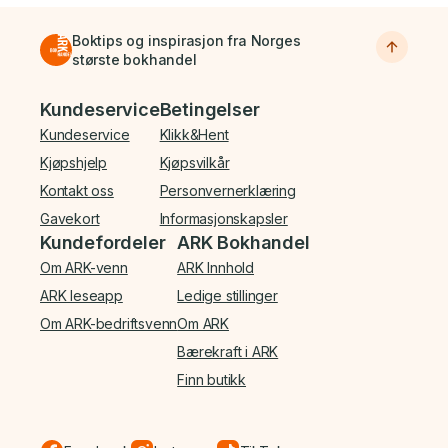
Boktips og inspirasjon fra Norges
største bokhandel
Bunnmeny
Kundeservice
Betingelser
Kundeservice
Klikk&Hent
Kjøpshjelp
Kjøpsvilkår
Kontakt oss
Personvernerklæring
Gavekort
Informasjonskapsler
Kundefordeler
ARK Bokhandel
Om ARK-venn
ARK Innhold
ARK leseapp
Ledige stillinger
Om ARK-bedriftsvenn
Om ARK
Bærekraft i ARK
Finn butikk