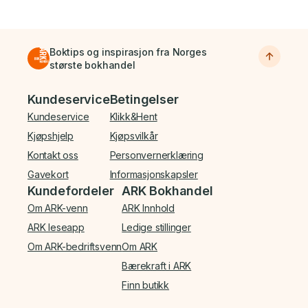
Boktips og inspirasjon fra Norges
største bokhandel
Bunnmeny
Kundeservice
Betingelser
Kundeservice
Klikk&Hent
Kjøpshjelp
Kjøpsvilkår
Kontakt oss
Personvernerklæring
Gavekort
Informasjonskapsler
Kundefordeler
ARK Bokhandel
Om ARK-venn
ARK Innhold
ARK leseapp
Ledige stillinger
Om ARK-bedriftsvenn
Om ARK
Bærekraft i ARK
Finn butikk