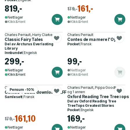
819,-
161,-
179,-
Nettlager
Nettlager
Klikk&Hent
Klikk&Hent
Charles Perrault, Harry Clarke
Charles Perrault
Classic Fairy Tales
Contes de ma mere l'Oye
Del av
Arcturus Everlasting
Pocket
|
Fransk
Library
Innbundet
|
Engelsk
299,-
99,-
Nettlager
Nettlager
Klikk&Hent
Klikk&Hent
Charles Perrault
Charles Perrault, Pippa Goodhart
Pensum -10%
Contes + audio download - LFF A2
og 1 annen
Oxford Reading Tree TreeTops G
Samlesett
|
Fransk
Del av
Oxford Reading Tree
TreeTops Greatest Stories
Pocket
|
Engelsk
161,10
169,-
179,-
Nettlager
Nettlager