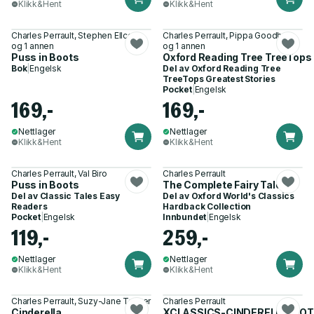
Klikk&Hent
Klikk&Hent
Charles Perrault, Stephen Ellcock
Charles Perrault, Pippa Goodhart
og 1 annen
og 1 annen
Puss in Boots
Oxford Reading Tree TreeTops G
Bok
|
Engelsk
Del av
Oxford Reading Tree
TreeTops Greatest Stories
Pocket
|
Engelsk
169,-
169,-
Nettlager
Nettlager
Klikk&Hent
Klikk&Hent
Charles Perrault, Val Biro
Charles Perrault
Puss in Boots
The Complete Fairy Tales
Del av
Classic Tales Easy
Del av
Oxford World's Classics
Readers
Hardback Collection
Pocket
|
Engelsk
Innbundet
|
Engelsk
119,-
259,-
Nettlager
Nettlager
Klikk&Hent
Klikk&Hent
Charles Perrault, Suzy-Jane Tanner
Charles Perrault
Cinderella
XCLASSICS-CINDERELLA & O