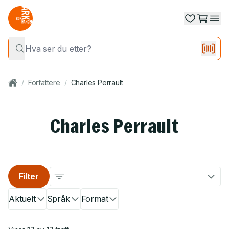
/
Forfattere
/
Charles Perrault
Charles Perrault
Filter
Aktuelt
Språk
Format