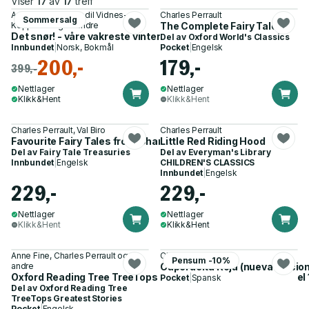
Viser
17
av
17
treff
Astrid Lindgren, Bodil Vidnes-
Charles Perrault
Sommersalg
Kopperud og 14 andre
The Complete Fairy Tales
Det snør! - våre vakreste vinterfortellinger og sanger
Del av
Oxford World's Classics
Innbundet
|
Norsk, Bokmål
Pocket
|
Engelsk
200,-
179,-
399,-
Nettlager
Nettlager
Klikk&Hent
Klikk&Hent
Charles Perrault, Val Biro
Charles Perrault
Favourite Fairy Tales from Charles Perrault
Little Red Riding Hood
Del av
Fairy Tale Treasuries
Del av
Everyman's Library
Innbundet
|
Engelsk
CHILDREN'S CLASSICS
Innbundet
|
Engelsk
229,-
229,-
Nettlager
Nettlager
Klikk&Hent
Klikk&Hent
Anne Fine, Charles Perrault og 2
Charles Perrault
Pensum -10%
andre
Caperucita Roja (nueva edicio
Oxford Reading Tree TreeTops Greatest Stories: Oxford Level 
Pocket
|
Spansk
Del av
Oxford Reading Tree
TreeTops Greatest Stories
Pocket
|
Engelsk