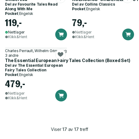
Del av
Favourite Tales Read
Del av
Collins Classics
Along With Me
Pocket
|
Engelsk
Pocket
|
Engelsk
119,-
79,-
Nettlager
Nettlager
Klikk&Hent
Klikk&Hent
Charles Perrault, Wilhelm Grimm og
3 andre
The Essential European Fairy Tales Collection (Boxed Set)
Del av
The Essential European
Fairy Tales Collection
Pocket
|
Engelsk
479,-
Nettlager
Klikk&Hent
Viser
17
av
17
treff