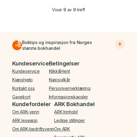
Viser
9
av
9
treff
Boktips og inspirasjon fra Norges
største bokhandel
Bunnmeny
Kundeservice
Betingelser
Kundeservice
Klikk&Hent
Kjøpshjelp
Kjøpsvilkår
Kontakt oss
Personvernerklæring
Gavekort
Informasjonskapsler
Kundefordeler
ARK Bokhandel
Om ARK-venn
ARK Innhold
ARK leseapp
Ledige stillinger
Om ARK-bedriftsvenn
Om ARK