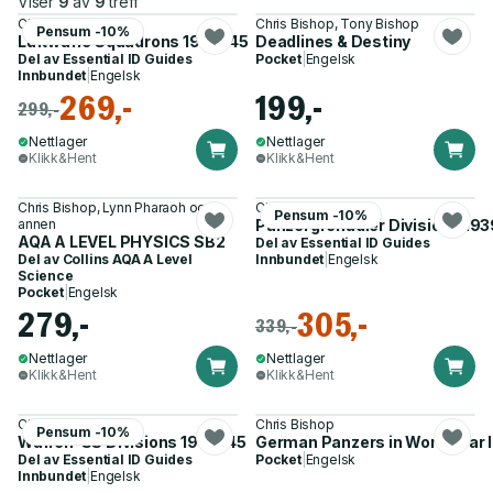
Viser
9
av
9
treff
Chris Bishop
Chris Bishop, Tony Bishop
Pensum -10%
Luftwaffe Squadrons 1939–45
Deadlines & Destiny
Del av
Essential ID Guides
Pocket
|
Engelsk
Innbundet
|
Engelsk
269,-
199,-
299,-
Nettlager
Nettlager
Klikk&Hent
Klikk&Hent
Chris Bishop, Lynn Pharaoh og 1
Chris Bishop
Pensum -10%
annen
Panzergrenadier Divisions 19
AQA A LEVEL PHYSICS SB2
Del av
Essential ID Guides
Del av
Collins AQA A Level
Innbundet
|
Engelsk
Science
Pocket
|
Engelsk
279,-
305,-
339,-
Nettlager
Nettlager
Klikk&Hent
Klikk&Hent
Chris Bishop
Chris Bishop
Pensum -10%
Waffen-SS Divisions 1939–45
German Panzers in World War I
Del av
Essential ID Guides
Pocket
|
Engelsk
Innbundet
|
Engelsk