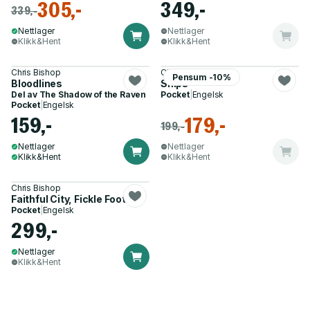
305,-
349,-
339,-
Nettlager
Nettlager
Klikk&Hent
Klikk&Hent
Chris Bishop
Chris Bishop
Pensum -10%
Bloodlines
Ships
Del av
The Shadow of the Raven
Pocket
|
Engelsk
Pocket
|
Engelsk
159,-
179,-
199,-
Nettlager
Nettlager
Klikk&Hent
Klikk&Hent
Chris Bishop
Faithful City, Fickle Football
Pocket
|
Engelsk
299,-
Nettlager
Klikk&Hent