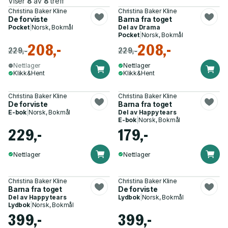
Viser
8
av
8
treff
Christina Baker Kline
Christina Baker Kline
De forviste
Barna fra toget
Pocket
|
Norsk, Bokmål
Del av
Drama
Pocket
|
Norsk, Bokmål
208,-
208,-
229,-
229,-
Nettlager
Nettlager
Klikk&Hent
Klikk&Hent
Christina Baker Kline
Christina Baker Kline
De forviste
Barna fra toget
E-bok
|
Norsk, Bokmål
Del av
Happy tears
E-bok
|
Norsk, Bokmål
229,-
179,-
Nettlager
Nettlager
Christina Baker Kline
Christina Baker Kline
Barna fra toget
De forviste
Del av
Happy tears
Lydbok
|
Norsk, Bokmål
Lydbok
|
Norsk, Bokmål
399,-
399,-