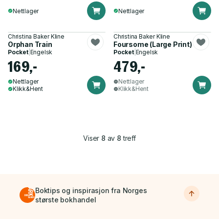
Nettlager
Nettlager
Christina Baker Kline
Christina Baker Kline
Orphan Train
Foursome (Large Print)
Pocket
|
Engelsk
Pocket
|
Engelsk
169,-
479,-
Nettlager
Nettlager
Klikk&Hent
Klikk&Hent
Viser
8
av
8
treff
Boktips og inspirasjon fra Norges
største bokhandel