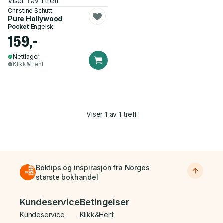
Viser
1
av
1
treff
Christine Schutt
Pure Hollywood
Pocket
|
Engelsk
159,-
Nettlager
Klikk&Hent
Viser
1
av
1
treff
Boktips og inspirasjon fra Norges
største bokhandel
Bunnmeny
Kundeservice
Betingelser
Kundeservice
Klikk&Hent