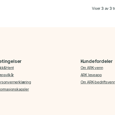
Viser
3
av
3
tr
etingelser
Kundefordeler
ikk&Hent
Om ARK-venn
øpsvilkår
ARK leseapp
rsonvernerklæring
Om ARK-bedriftsven
formasjonskapsler