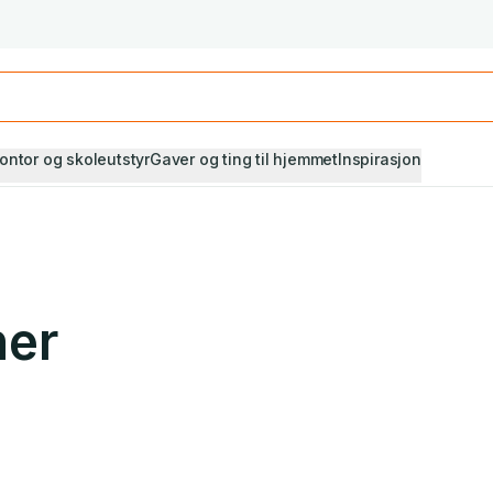
Studiestart! Alle* pensumbøker -20%
Se utvalget her
ontor og skoleutstyr
Gaver og ting til hjemmet
Inspirasjon
ner