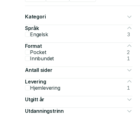
Kategori
Språk
Engelsk
3
Format
Pocket
2
Innbundet
1
Antall sider
Levering
Hjemlevering
1
Utgitt år
Utdanningstrinn