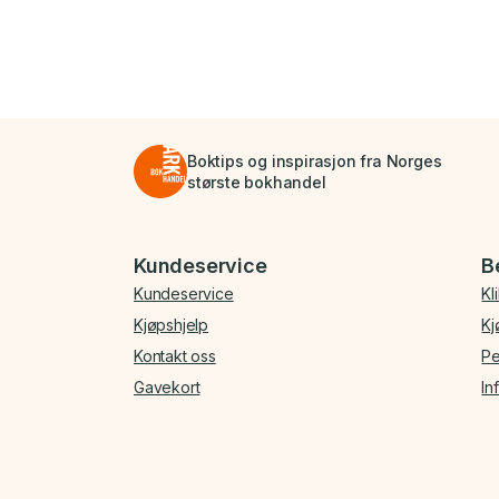
Boktips og inspirasjon fra Norges
største bokhandel
Bunnmeny
Kundeservice
B
Kundeservice
Kl
Kjøpshjelp
Kj
Kontakt oss
Pe
Gavekort
In