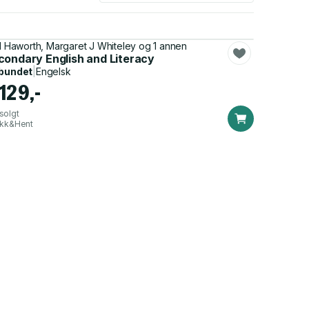
il Haworth, Margaret J Whiteley og 1 annen
condary English and Literacy
bundet
|
Engelsk
129,-
solgt
ikk&Hent