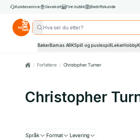
Kundeservice
Gavekort
Finn butikk
Bedriftskunde
Bøker
Barnas ARK
Spill og puslespill
Leker
Hobby
K
/
Forfattere
/
Christopher Turner
Christopher Tur
Språk
Format
Levering