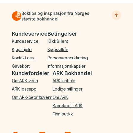
Boktips og inspirasjon fra Norges
største bokhandel
Bunnmeny
Kundeservice
Betingelser
Kundeservice
Klikk&Hent
Kjøpshjelp
Kjøpsvilkår
Kontakt oss
Personvernerklæring
Gavekort
Informasjonskapsler
Kundefordeler
ARK Bokhandel
Om ARK-venn
ARK Innhold
ARK leseapp
Ledige stillinger
Om ARK-bedriftsvenn
Om ARK
Bærekraft i ARK
Finn butikk