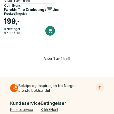
Viser
1
av
1
treff
Colin Evans
Farokh: The Cricketing Cavalier
Pocket
|
Engelsk
199,-
Nettlager
Klikk&Hent
Viser
1
av
1
treff
Boktips og inspirasjon fra Norges
største bokhandel
Bunnmeny
Kundeservice
Betingelser
Kundeservice
Klikk&Hent