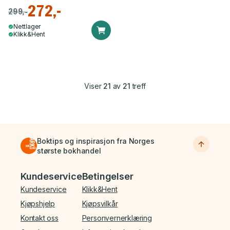
272,-
299,-
Nettlager
Klikk&Hent
Viser
21
av
21
treff
Boktips og inspirasjon fra Norges
største bokhandel
Bunnmeny
Kundeservice
Betingelser
Kundeservice
Klikk&Hent
Kjøpshjelp
Kjøpsvilkår
Kontakt oss
Personvernerklæring