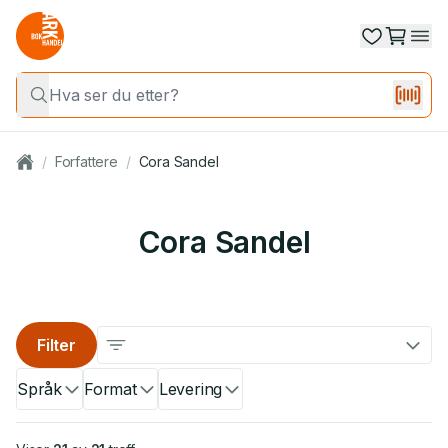
/
Forfattere
/
Cora Sandel
Cora Sandel
Filter
Språk
Format
Levering