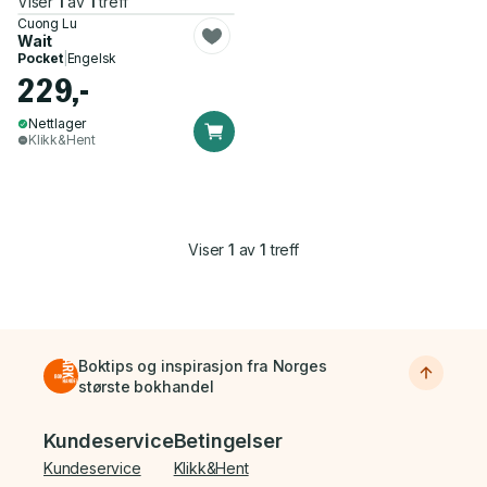
Viser
1
av
1
treff
Cuong Lu
Wait
Pocket
|
Engelsk
229,-
Nettlager
Klikk&Hent
Viser
1
av
1
treff
Boktips og inspirasjon fra Norges
største bokhandel
Bunnmeny
Kundeservice
Betingelser
Kundeservice
Klikk&Hent